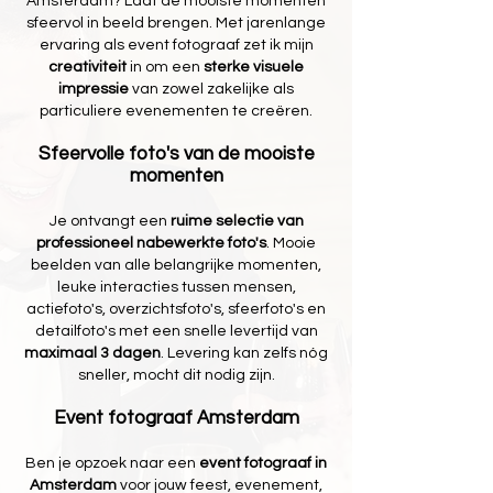
Amsterdam? Laat de mooiste momenten
sfeervol in beeld brengen. Met
jarenlange
ervaring
als
event fotograaf
zet ik mijn
creativiteit
in om een
sterke visuele
impressie
van zowel zakelijke als
particuliere evenementen te creëren.
Sfeervolle foto's van de mooiste
momenten
Je ontvangt een
ruime selectie van
professioneel nabewerkte foto's
. Mooie
beelden van alle belangrijke momenten,
leuke interacties tussen mensen,
actiefoto's, overzichtsfoto's, sfeerfoto's en
detailfoto's met een snelle levertijd van
maximaal 3 dagen
. Levering kan zelfs n
ó
g
sneller, mocht dit nodig zijn.
Event fotograaf Amsterdam
Ben je opzoek naar een
event fotograaf in
Amsterdam
voor jouw feest, evenement,