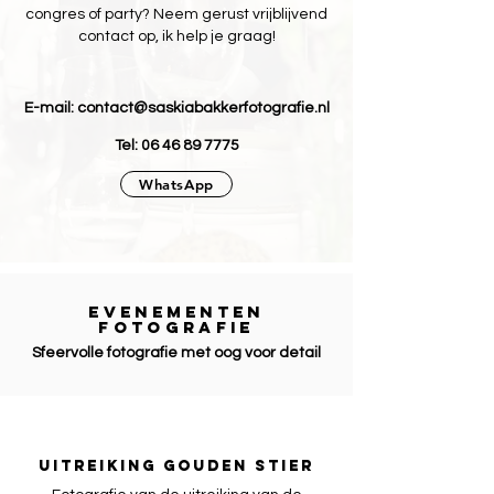
congres of party? Neem gerust vrijblijvend
contact op, ik help je graag!​
E-mail:
contact@saskiabakkerfotografie.nl
Tel:
06 46 89 7775
WhatsApp
Evenementen
fotografie
Sfeervolle fotografie met oog voor detail
UITREIKING GOUDEN STIER